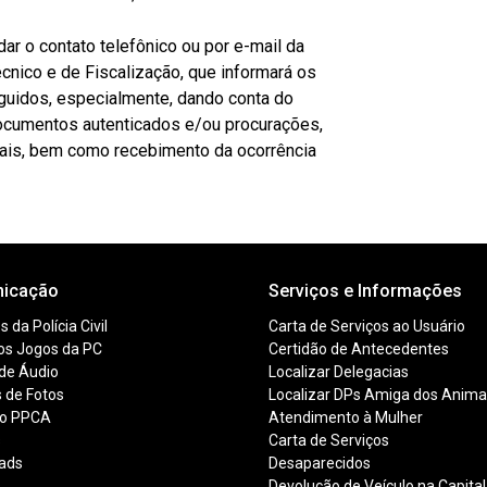
Ci
e
-
au
ar o contato telefônico ou por e-mail da
0
c
cnico e de Fiscalização, que informará os
5
p
uidos, especialmente, dando conta do
5
b
ocumentos autenticados e/ou procurações,
-
e
ais, bem como recebimento da ocorrência
D
a
icação
Serviços e Informações
 da Polícia Civil
Carta de Serviços ao Usuário
os Jogos da PC
Certidão de Antecedentes
 de Áudio
Localizar Delegacias
s de Fotos
Localizar DPs Amiga dos Anima
ão PPCA
Atendimento à Mulher
s
Carta de Serviços
ads
Desaparecidos
s
Devolução de Veículo na Capital