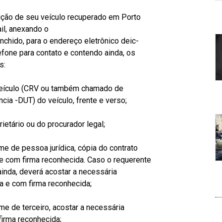
uição de seu veículo recuperado em Porto
D
il, anexando o
ta
chido, para o endereço eletrônico deic-
d
efone para contato e contendo ainda, os
c
s:
br
ro
 Veículo (CRV ou também chamado de
e
ia -DUT) do veículo, frente e verso;
B
a
P
d
ietário ou do procurador legal;
e
c
me de pessoa jurídica, cópia do contrato
d
o e com firma reconhecida. Caso o requerente
m
ainda, deverá acostar a necessária
c
D
a e com firma reconhecida;
o
po
di
ci
me de terceiro, acostar a necessária
po
s
firma reconhecida;