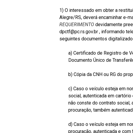
1) O interessado em obter a restit
Alegre/RS, deverá encaminhar e-ma
REQUERIMENTO
devidamente preen
dpctf@pc.rs.gov.br , informando tel
seguintes documentos digitalizado
a) Certificado de Registro de
Documento Único de Transferênc
b) Cópia da CNH ou RG do propr
c) Caso o veículo esteja em no
social, autenticada em cartóri
não conste do contrato social, 
procuração, também autenticad
d) Caso o veículo esteja em no
procuração, autenticada e com 