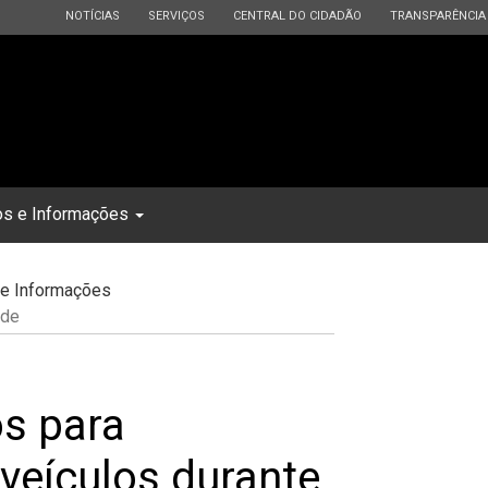
ESTADO
ESTADO
ESTADO
ESTADO
NOTÍCIAS
SERVIÇOS
CENTRAL DO CIDADÃO
TRANSPARÊNCIA
os e Informações
 e Informações
 de
s para
veículos durante