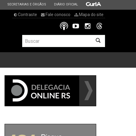
ESTADO
ESTADO
ESTADO
SECRETARIAS E ÓRGÃOS
DIÁRIO OFICIAL
Contraste
Fale conosco
Mapa do site
BUSCAR