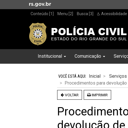
Ir
para
Conteúdo [1]
Menu [2]
Busca [3]
Acessibilidade
o
conteúdo
Ir
para
o
menu
Início
Inicial
Institucional
Comunicação
Serviç
Ir
do
para
menu
Início
a
do
Inicial
Serviços
busca
conteúdo
Procedimentos para devolução
VOLTAR
IMPRIMIR
Procedimento
devolução de 