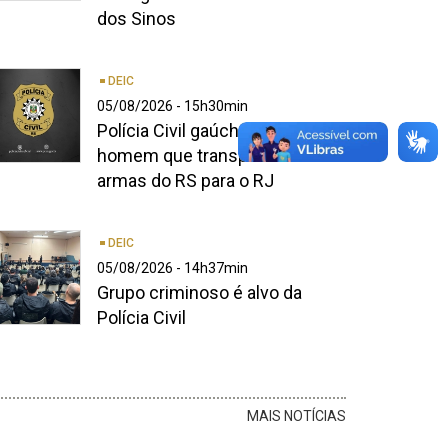
dos Sinos
iversos
bletes
DEIC
e
05/08/2026 - 15h30min
oloração
Polícia Civil gaúcha prende
anca,
homem que transportava
xa
armas do RS para o RJ
rasão
marela
C
ispostos
DEIC
m
05/08/2026 - 14h37min
ima
Grupo criminoso é alvo da
e
Polícia Civil
esa
om
iversos
s
liciais
zeres:
vis
MAIS NOTÍCIAS
lícia
entados