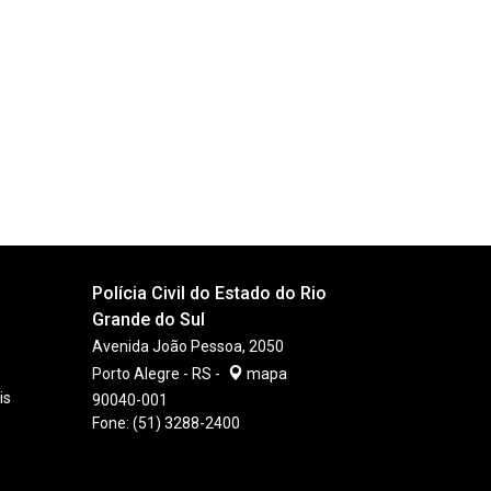
vil
m
ditório
800
om
18
aredes
18
rancas
enarc
zuis
Polícia Civil do Estado do Rio
Grande do Sul
Avenida João Pessoa, 2050
Porto Alegre - RS -
mapa
is
90040-001
Fone:
(51) 3288-2400