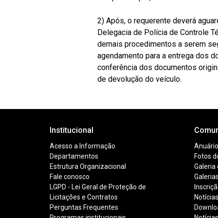
2) Após, o requerente deverá aguard
Delegacia de Polícia de Controle Té
demais procedimentos a serem seg
agendamento para a entrega dos d
conferência dos documentos origin
de devolução do veículo.
Institucional
Comun
Acesso a Informação
Anuários
Departamentos
Fotos d
Estrutura Organizacional
Galeria
Fale conosco
Galeria
LGPD - Lei Geral de Proteção de
Inscriç
Licitações e Contratos
Notícia
Perguntas Frequentes
Downlo
Programas institucionais
Notícia