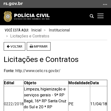
Ir
para
o
Abrir
Altern
conteúdo
a
a
Ir
Início
busca
naveg
Inicial
Institucional
para
do
Licitações e Contratos
o
conteúdo
menu
VOLTAR
IMPRIMIR
Ir
para
Licitações e Contratos
a
busca
Fonte:
http://www.celic.rs.gov.br/
Edital
Objeto
Modalidade
Data
Limpeza, higienização e
serviços gerais - 9ª RP
Bagé, 16ª RP Santa Cruz
0222/2018
PE
11/04/18
do Sul e 20 ª RP