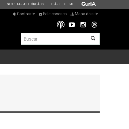
ESTADO
ESTADO
ESTADO
SECRETARIAS E ÓRGÃOS
DIÁRIO OFICIAL
Contraste
Fale conosco
Mapa do site
BUSCAR