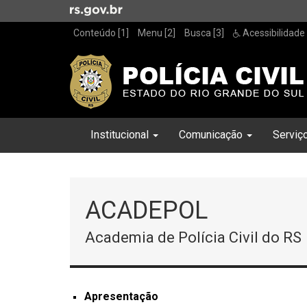
Ir
para
Conteúdo [1]
Menu [2]
Busca [3]
Acessibilidade
o
conteúdo
Ir
para
o
menu
Início
Inicial
Institucional
Comunicação
Serviç
Ir
do
para
menu
Início
a
do
busca
conteúdo
ACADEPOL
Academia de Polícia Civil do RS
Apresentação