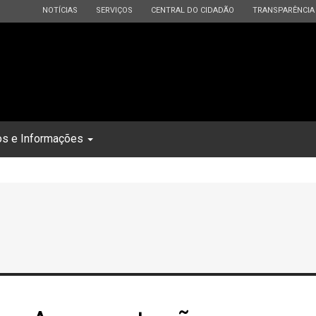
ESTADO
ESTADO
ESTADO
ESTADO
NOTÍCIAS
SERVIÇOS
CENTRAL DO CIDADÃO
TRANSPARÊNCIA
os e Informações