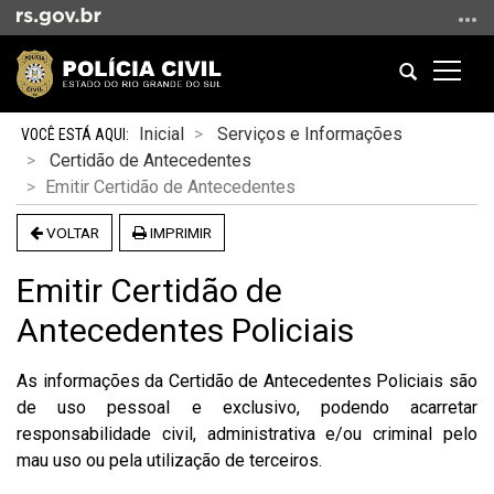
Ir
para
o
Abrir
Altern
conteúdo
a
a
Ir
Início
busca
naveg
Inicial
Serviços e Informações
para
do
Certidão de Antecedentes
o
conteúdo
Emitir Certidão de Antecedentes
menu
Ir
VOLTAR
IMPRIMIR
para
a
Emitir Certidão de
busca
Antecedentes Policiais
As informações da Certidão de Antecedentes Policiais são
de uso pessoal e exclusivo, podendo acarretar
responsabilidade civil, administrativa e/ou criminal pelo
mau uso ou pela utilização de terceiros.