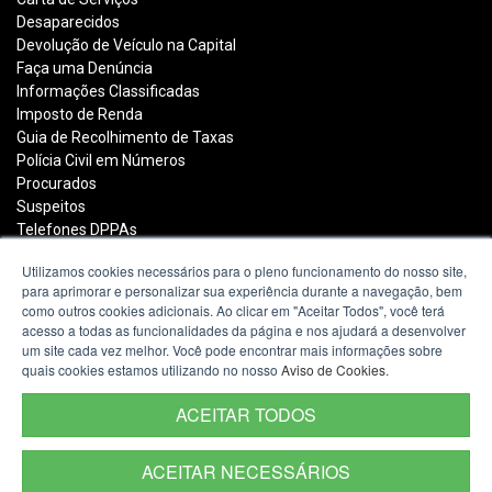
Desaparecidos
Devolução de Veículo na Capital
Faça uma Denúncia
Informações Classificadas
Imposto de Renda
Guia de Recolhimento de Taxas
Polícia Civil em Números
Procurados
Suspeitos
Telefones DPPAs
Utilizamos cookies necessários para o pleno funcionamento do nosso site,
para aprimorar e personalizar sua experiência durante a navegação, bem
Polícia Civil do Estado do Rio Grande do Sul
como outros cookies adicionais. Ao clicar em "Aceitar Todos", você terá
acesso a todas as funcionalidades da página e nos ajudará a desenvolver
Avenida João Pessoa, 2050
um site cada vez melhor. Você pode encontrar mais informações sobre
Porto Alegre - RS -
mapa
quais cookies estamos utilizando no nosso
Aviso de Cookies
.
90040-001
Fone:
(51) 3288-2400
ACEITAR TODOS
ACEITAR NECESSÁRIOS