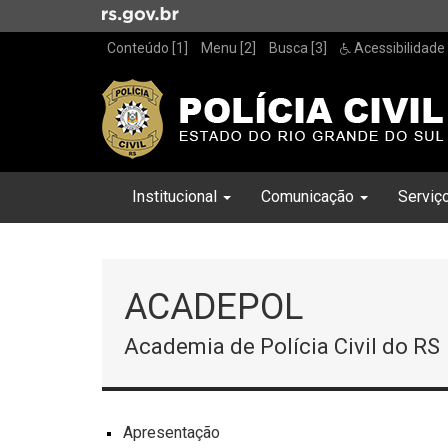
Ir
para
Conteúdo [1]
Menu [2]
Busca [3]
Acessibilidade
o
conteúdo
Ir
para
o
menu
Início
Inicial
Institucional
Comunicação
Serviç
Ir
do
para
menu
Início
a
do
busca
conteúdo
ACADEPOL
Academia de Polícia Civil do RS
Apresentação