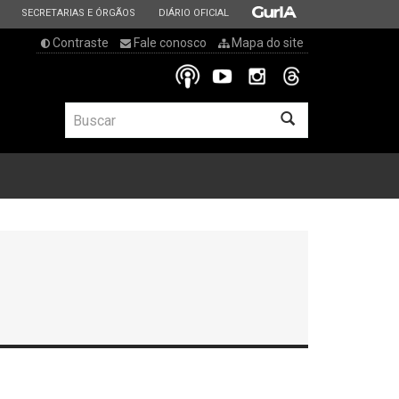
ESTADO
ESTADO
ESTADO
SECRETARIAS E ÓRGÃOS
DIÁRIO OFICIAL
Contraste
Fale conosco
Mapa do site
BUSCAR