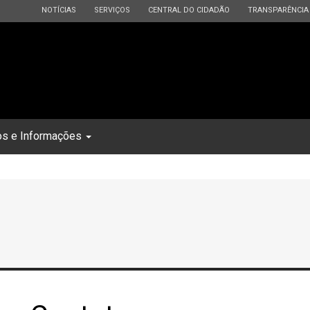
ESTADO
ESTADO
ESTADO
ESTADO
NOTÍCIAS
SERVIÇOS
CENTRAL DO CIDADÃO
TRANSPARÊNCIA
os e Informações