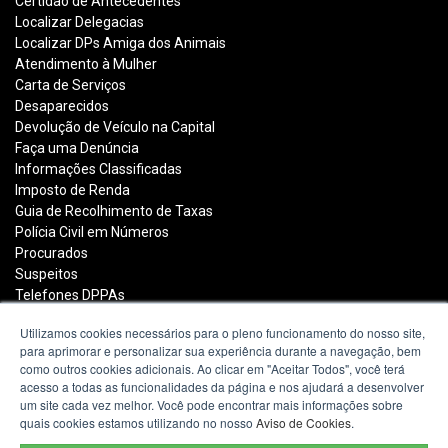
Certidão de Antecedentes
Localizar Delegacias
Localizar DPs Amiga dos Animais
Atendimento à Mulher
Carta de Serviços
Desaparecidos
Devolução de Veículo na Capital
Faça uma Denúncia
Informações Classificadas
Imposto de Renda
Guia de Recolhimento de Taxas
Polícia Civil em Números
Procurados
Suspeitos
Telefones DPPAs
Utilizamos cookies necessários para o pleno funcionamento do nosso site,
para aprimorar e personalizar sua experiência durante a navegação, bem
Polícia Civil do Estado do Rio Grande do Sul
como outros cookies adicionais. Ao clicar em "Aceitar Todos", você terá
acesso a todas as funcionalidades da página e nos ajudará a desenvolver
Avenida João Pessoa, 2050
um site cada vez melhor. Você pode encontrar mais informações sobre
Porto Alegre - RS -
mapa
quais cookies estamos utilizando no nosso
Aviso de Cookies
.
90040-001