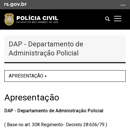
Ir
para
o
Abrir
Altern
conteúdo
a
a
Ir
Início
busca
naveg
para
do
DAP - Departamento de
o
conteúdo
menu
Administração Policial
Ir
para
a
APRESENTAÇÃO
busca
Apresentação
DAP - Departamento de Administração Policial
( Base no art. 308 Regimento- Decreto 28.656/79 )