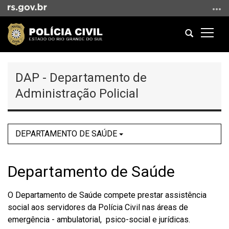
Ir
para
o
Abrir
Altern
conteúdo
a
a
Ir
Início
busca
naveg
para
do
DAP - Departamento de
o
conteúdo
menu
Administração Policial
Ir
para
a
DEPARTAMENTO DE SAÚDE
busca
Departamento de Saúde
O Departamento de Saúde compete prestar assistência
social aos servidores da Polícia Civil nas áreas de
emergência - ambulatorial, psico-social e jurídicas.