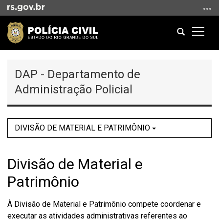
Ir
para
o
Abrir
Altern
conteúdo
a
a
Ir
Início
busca
naveg
para
do
DAP - Departamento de
o
conteúdo
menu
Administração Policial
Ir
para
a
DIVISÃO DE MATERIAL E PATRIMÔNIO
busca
Divisão de Material e
Patrimônio
À Divisão de Material e Patrimônio compete coordenar e
executar as atividades administrativas referentes ao